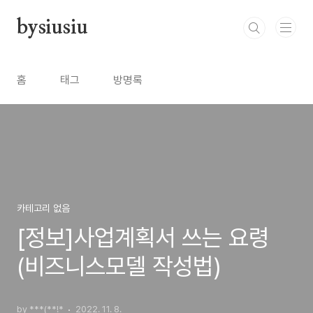
본문 바로가기
bysiusiu
홈
태그
방명록
카테고리 없음
[정보]사업계획서 쓰는 요령
(비즈니스모델 작성법)
by ***(**!*
2022. 11. 8.