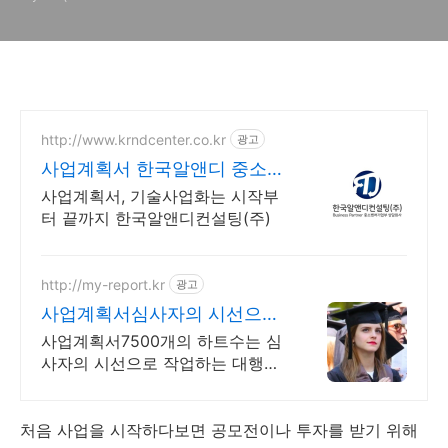
http://www.krndcenter.co.kr
광고
사업계획서 한국알앤디 중소기
업상담회사
사업계획서, 기술사업화는 시작부
터 끝까지 한국알앤디컨설팅(주)
http://my-report.kr
광고
사업계획서심사자의 시선으로!
24시 주말 상담 가능 저렴
사업계획서7500개의 하트수는 심
사자의 시선으로 작업하는 대행업
체여야 가능합니다. 파트별 전문
가/석박논문경우 정교수 출신 진
행/보안 보장/각종 모든 문서/24시
처음 사업을 시작하다보면 공모전이나 투자를 받기 위해